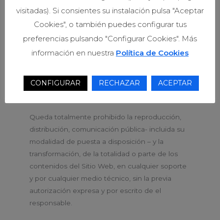
Por tanto, todos esos elementos y/o
visitadas). Si consientes su instalación pulsa "Aceptar
contenidos (tales como: imágenes, audio, vídeo,
Cookies", o también puedes configurar tus
software o textos; marcas o logotipos,
preferencias pulsando "Configurar Cookies". Más
combinaciones de colores, estructura y diseño,
información en nuestra
Política de Cookies
aplicaciones necesarias para su funcionamiento,
acceso y uso, etc.) y los derechos que se
pueden ostentar sobre los mismos, son de
CONFIGURAR
RECHAZAR
ACEPTAR
titularidad exclusiva de el responsable.
Queda totalmente prohibido la reproducción,
distribución, comunicación pública- incluida su
modalidad de puesta a disposición – y la
transformación, de la totalidad o parte de los
contenidos del Sitio Web, en cualquier soporte
y por cualquier medio técnico, sin la previa
autorización expresa y por escrito de el
responsable.